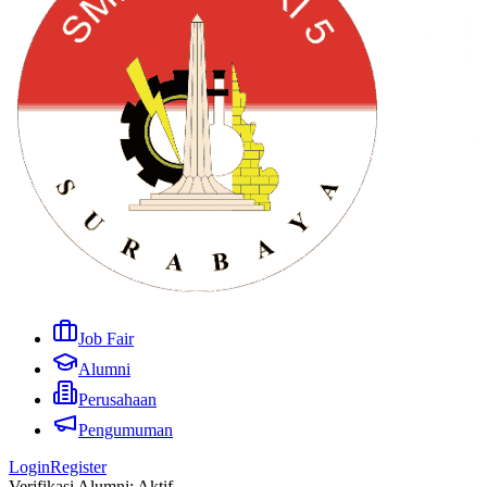
Job Fair
Alumni
Perusahaan
Pengumuman
Login
Register
Verifikasi Alumni: Aktif